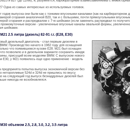
/B23 и B27 (до 12/86), и, разумеется, карбюраторные взаимозаменяемы с инжекторны
27 Одна из самых интересных из используемых головок.
т годов выпуска они были как с тонкими впускными каналами (как на карбюраторном д
 камерой сгорания аналогичной B20, так и с большими, почти прямоугольными впускны
ерой сгорания и распредвалом с 7-ю шейками (если заменить распредвал то получитс
и промежуточные версии - увеличенные впускные каналы овальной формы, увеличенна
-мя шейками.
21 2.5 литра (дизель) 82-91 г.г. (E28, E30)
овый дизельный двигатель - стал первым дизелем в
BMW. Производство начато в 1982 году для оснащения
только что появившемся кузове E28. M21 был оснащен
что позволило и в дизельном варианте сохранить имидж
ины, присущий всем моделям BMW. С выпуском нового
ии E30, у M21 появилось еще одно применение - модель
а предпринята попытка выпуска экономичной версии без
о неторопливые 524d и 324d не пришлись по вкусу
же на следующий год выпуск безнаддувных дизелей был
ьше никогда не возобновлялся.
30 объемом 2.5, 2.8, 3.0, 3.2, 3.5 литра