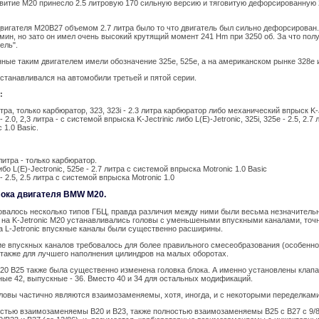
витие М20 принесло 2.5 литровую 170 сильную версию и тяговитую дефорсированную 
игателя M20B27 объемом 2.7 литра было то что двигатель был сильно дефорсирован.
б/мин, но зато он имел очень высокий крутящий момент 241 Hm при 3250 об. За что по
ель".
ые таким двигателем имели обозначение 325e, 525e, а на американском рынке 328e и
станавливался на автомобили третьей и пятой серии.
:
литра, только карбюратор, 323, 323i - 2.3 литра карбюратор либо механический впрыск K-J
i - 2.0, 2,3 литра - с системой впрыска K-Jectrinic либо L(E)-Jetronic, 325i, 325e - 2.5, 2.
 1.0 Basic.
0 литра - только карбюратор.
либо L(E)-Jectronic, 525e - 2.7 литра с системой впрыска Motronic 1.0 Basic
i - 2.5, 2.5 литра с системой впрыска Motronic 1.0
лока двигателя BMW M20.
овалось несколько типов ГБЦ, правда различия между ними были весьма незначитель
 на K-Jetronic M20 устанавливались головы с уменьшеными впускными каналами, точ
а L-Jetronic впускные каналы были существенно расширины.
е впускных каналов требовалось для более правильного смесеобразования (особенно
 также для лучшего наполнения цилиндров на малых оборотах.
20 B25 также была существенно изменена головка блока. А именно установлены клап
ные 42, выпускные - 36. Вместо 40 и 34 для остальных модификаций.
ловы частично являются взаимозаменяемы, хотя, иногда, и с некоторыми переделками
стью взаимозаменяемы B20 и B23, также полностью взаимозаменяемы B25 c B27 c 9/8