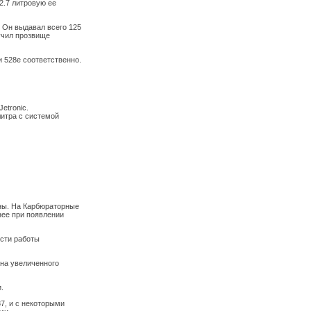
2.7 литровую ее
 Он выдавал всего 125
лучил прозвище
 528e соответственно.
etronic.
7 литра с системой
ны. На Карбюраторные
нее при появлении
сти работы
ана увеличенного
.
7, и с некоторыми