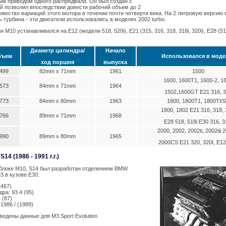
ым приводом одного распредвала. Он был создан с
й позволил впоследствии довести рабочий объем до 2
ожество вариаций этого мотора в течении почти четверти века. На 2 литровую версию в
 турбина - эти двигатели использовались в моделях 2002 turbo.
и M10 устанавливался на Е12 (модели 518, 520i), E21 (315, 316, 318, 318i, 320i), E28 (51
Диаметр цилиндра/
Начало
бъем
Использовался в моде
ход поршня
выпуска
499
82mm x 71mm
1961
1500
1600, 1600Т1, 1600-2, 1
573
84mm x 71mm
1964
1502,1600GT Е21 316, 
773
84mm x 80mm
1963
1800, 1800Т1, 1800TI/
1800, 1802 Е21 316, 318, 
766
89mm x 71mm
1968
Е28 518, 518i Е30 316, 3
2000, 2002, 2002ti, 2002tii
990
89mm x 80mm
1965
2000CS Е21 320, 320I, Е12
14 (1986 - 1991 г.г.)
блоке М10, S14 был разработан отделением BMW
3 в кузове Е30.
2467)
ра: 93.4 (95)
 (87)
1986 / (1989)
иведены данные для М3 Sport Evolution