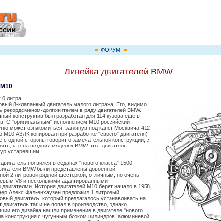
ФОРУМ
Линейка двигателей BMW.
 M10
2.0 литра
овый 8-клапанный двигатель малого литража. Его, видимо,
ть рекордсменом-долгожителем в ряду двигателей BMW.
ный конструктив был разработан для 114 кузова еще в
ов. С "оригинальным" исполнением M10 российский
гко может ознакомиться, заглянув под капот Москвича-412
о М10 АЗЛК копировал при разработке "своего" двигателя).
е с одной стороны говорит о замечательной конструкции, с
онять, что на поздних моделях BMW этот двигатель
чур устаревшим.
т двигатель появился в седанах "нового класса" 1500,
вигатели BMW были представлены довоенной
ой 2 литровой рядной шестеркой, отличным, но очень
евым V8 и несколькими адаптированными
двигателми. История двигателей М10 берет начало в 1958
инер Алекс Фалкенхаузен предложил 1 литровый
овый двигатель, который предлагалось устанавливать на
т двигатель так и не попал в производство, однако
ции его дизайна нашли применение в двигателе "нового
ла конструкция с чугунным блоком цилиндров ,алюминевой