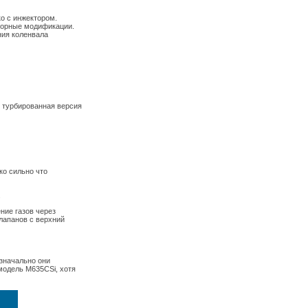
ько с инжектором.
екторные модификации.
ения коленвала
сь турбированная версия
ко сильно что
.
ние газов через
лапанов с верхний
Изначально они
модель М635CSi, хотя