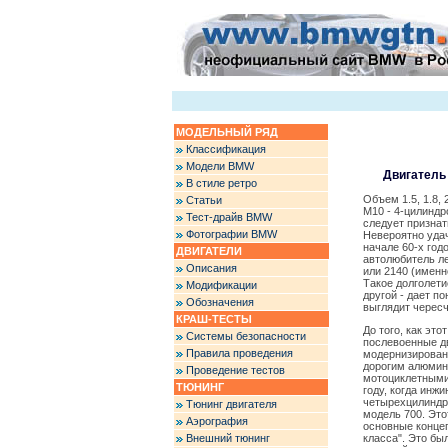
МОДЕЛЬНЫЙ РЯД
Классификация
Модели BMW
Двигатель
В стиле ретро
Объем 1.5, 1.8, 
Статьи
M10 - 4-цилиндр
Тест-драйв BMW
следует призна
Фотографии BMW
Невероятно удач
начале 60-х год
ДВИГАТЕЛИ
автолюбитель ле
Описания
или 2140 (именн
Такое долголети
Модификации
другой - дает п
Обозначения
выглядит черес
КРАШ-ТЕСТЫ
До того, как это
Системы безопасности
послевоенные д
Правила проведения
модернизированн
дорогим алюмин
Проведение тестов
мотоциклетными 
ТЮНИНГ
году, когда инж
четырехцилиндр
Тюнинг двигателя
модель 700. Это
Аэрография
основные концеп
Внешний тюнинг
класса". Это бы