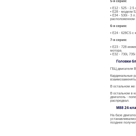
5-я серия:
• E12 - 525 - 2.
• E28 - модели 5
• E34 - 530i - 3
расположенном 
6-я серия:
• E24 - 628CS с
7-я серия:
• E23 - 728 инже
мотора.
• E32 - 730i, 735
Головки б
ГБЦ двигателя 
Кардинальные р
взаимозаменять
В остальном же 
В остальном в к
двигатель - поп
распредвал.
M88 24-кл
На базе двигате
устанавливались
позднее получил