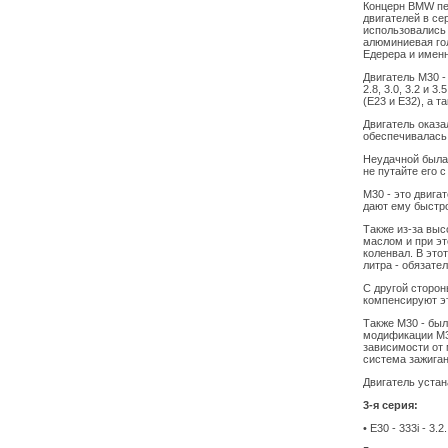
Концерн BMW пе
двигателей в с
использовались 
алюминиевая гол
Едерера и именн
Двигатель M30 -
2.8, 3.0, 3.2 и 
(E23 и E32), а 
Двигатель оказа
обеспечивалась
Неудачной была
не путайте его 
М30 - это двига
дают ему быстро
Также из-за выс
маслом и при эт
коленвал. В это
литра - обязате
С другой сторо
компенсируют эт
Также M30 - был
модификации М30
зависимости от 
система зажиган
Двигатель устан
3-я серия:
• E30 - 333i - 3