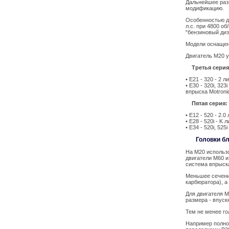
Дальнейшее раз
модификацию.
Особенностью дв
л.с. при 4800 о
"бензиновый диз
Модели оснащенн
Двигатель M20 у
Третья серия
• E21 - 320 - 2 
• E30 - 320i, 323
впрыска Motronic
Пятая серия:
• E12 - 520 - 2.
• E28 - 520i - K 
• E34 - 520i, 525
Головки б
На M20 использ
двигатели M60 и
система впрыск
Меньшее сечени
карбюратора), а
Для двигателя M
размера - впуск
Тем не менее го
Например полно