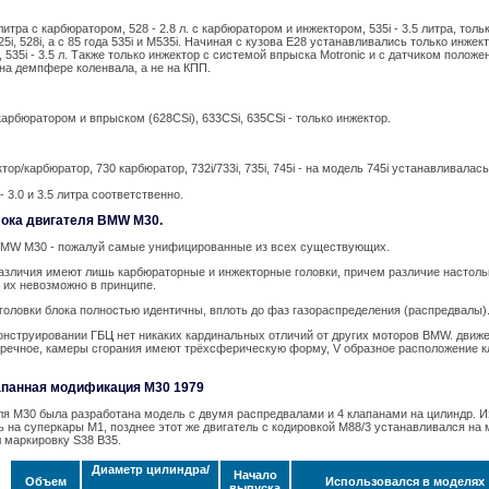
5 литра с карбюратором, 528 - 2.8 л. с карбюратором и инжектором, 535i - 3.5 литра, тол
25i, 528i, а с 85 года 535i и M535i. Начиная с кузова Е28 устанавливались только инж
 л., 535i - 3.5 л. Также только инжектор с системой впрыска Motronic и с датчиком полож
на демпфере коленвала, а не на КПП.
 карбюратором и впрыском (628CSi), 633CSi, 635CSi - только инжектор.
ктор/карбюратор, 730 карбюратор, 732i/733i, 735i, 745i - на модель 745i устанавливала
i - 3.0 и 3.5 литра соответственно.
лока двигателя BMW M30.
BMW M30 - пожалуй самые унифицированные из всех существующих.
азличия имеют лишь карбюраторные и инжекторные головки, причем различие настоль
 их невозможно в принципе.
головки блока полностью идентичны, вплоть до фаз газораспределения (распредвалы)
онструировании ГБЦ нет никаких кардинальных отличий от других моторов BMW. движе
еречное, камеры сгорания имеют трёхсферическую форму, V образное расположение к
апанная модификация М30 1979
ля М30 была разработана модель с двумя распредвалами и 4 клапанами на цилиндр. 
 на суперкары М1, позднее этот же двигатель с кодировкой М88/3 устанавливался на 
 маркировку S38 B35.
Диаметр цилиндра/
Начало
Объем
Использовался в моделях
выпуска