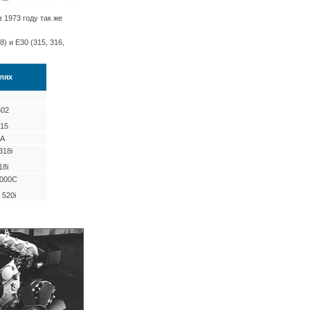
 1973 году так же
8) и E30 (315, 316,
лях
602
315
SA
318i
18i
 2000C
 520i