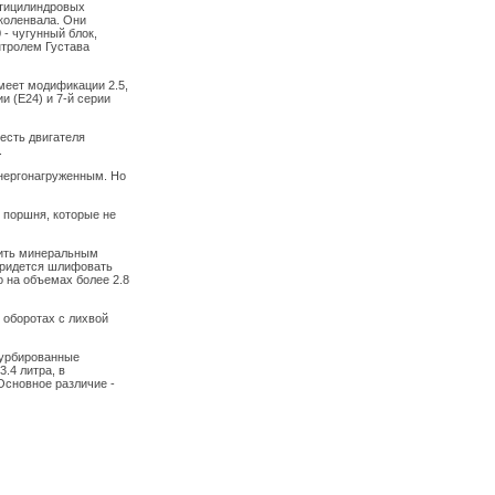
стицилиндровых
коленвала. Они
- чугунный блок,
нтролем Густава
меет модификации 2.5,
ии (E24) и 7-й серии
честь двигателя
.
нергонагруженным. Но
 поршня, которые не
мить минеральным
 придется шлифовать
о на объемах более 2.8
 оборотах с лихвой
турбированные
.4 литра, в
Основное различие -