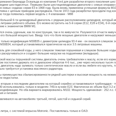
реманил Бернарда Освальда из компании Ford для разработки второго поколения ше
ередине шестидесятых. Первыми были шестицилиндровые двигатели с семью опорами 
в новых седанах серии Е3 в 1968 году. Была вновь применена успешная формула М10 
овка с цепным приводом распредвала. После 1972 года разарботки проходили под ко
о тогда появилась первая модель с 4 клапанами - М88
 большой 6-ти цилиндровый двигатель с рядным расположением цилиндров, который и
3.5 литрами рабочего объема. Его можно встретить на 5-й серии (E12, E28 и E34), 6-й сер
также к знаменитом BMW M1.
лся очень удачным, как по конструкции, так и по живучести. Разумеется отчасти живу
 его большой мощностью. Ввиду того что боле мощные двигатели и нагружают меньше
 только модификация M30B35 с диаметром цилиндра 93.4 мм - он оказался слишком э
с M30B34, который устанавливался практически на все 3.5 литровые машины.
тель для спокойной езды, у него слишком тяжелая поршневая и слишком большие ходы
 раскручиваться и создают большие нагрузки на подшипники (вкладыши).
окой массы поршневой системы двигатель очень требователен к маслу, если его кор
ом постоянно держать его в диапазоне оборотов 4-6 тыс., уже через несколько тысяч
т двигатель надо заливать только синтетическое масло и если вы любите его крутить, т
льно требуется установка масляного радиатора.
ны преимущества сбалансированности рядной шестерки и высокая мощность на низких
и недостатки.
 вторым и последним двигателем на который серийно устанавливался турбонаддув - 
 использовались только в моделях 745i в кузове E23. Фактически их объем был 3.2 и 3
модификации. Но оба варианта маркировались М102. Мощность одинаковая - 252 л.с. 
ия и питания.
авливался на автомобилях третьей, пятой, шестой и седьмой серий.
.2. литра, с системой впрыска Motronic. Поставлялась только в ОАЭ.