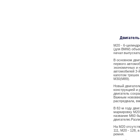
Двигатель 
M20 - 6-цилинд
(для BMW) объе
начал выпускать
В основном двиг
первого автомоб
экономичных и н
автомобилей 3-й
капотом трешек
M30(M89).
Новый двигатель
конструкцией и
двигатель сохра
Важным нововве
распредвала, в
В 82-м году дви
маркировку M20
название M60 бы
двигателю.Разл
На M20 отсутств
111, M20 - 128,
ремня.