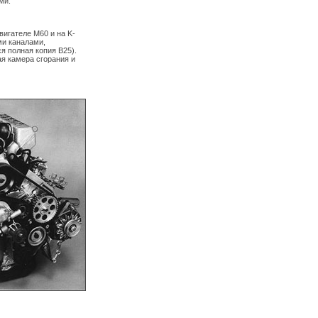
ми.
вигателе M60 и на K-
ми каналами,
я полная копия B25).
я камера сгорания и