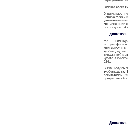
переделками B20
Головка блока B
В зависимости о
Jetronic M20) и
увеличенной кам
Но также были 
распредвал с 4
Двигатель M
M21 - 6-цилиндр
истории фирмы 
модели 524td в 
турбонаддувом, 
динамичной маш
кузова 3-ей сер
324td.
В 1985 году был
турбонаддува. Н
покупателям. У
прекращен и бол
Двигатель M