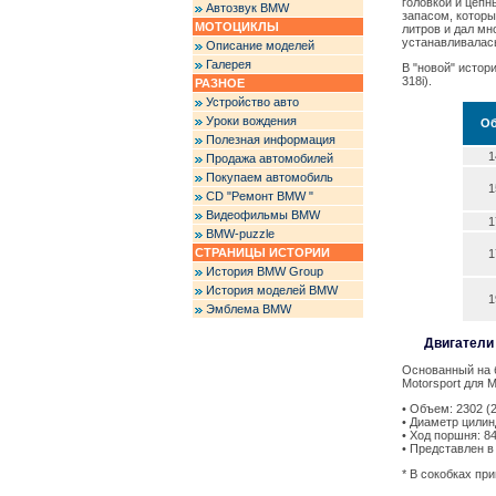
головкой и цепн
Автозвук BMW
запасом, которы
МОТОЦИКЛЫ
литров и дал мн
устанавливалась
Описание моделей
Галерея
В "новой" истори
318i).
РАЗНОЕ
Устройство авто
Уроки вождения
О
Полезная информация
1
Продажа автомобилей
Покупаем автомобиль
1
CD "Ремонт BMW "
Видеофильмы BMW
1
BMW-puzzle
СТРАНИЦЫ ИСТОРИИ
1
История BMW Group
История моделей BMW
1
Эмблема BMW
Двигатели S
Основанный на 
Motorsport для М
• Объем: 2302 (
• Диаметр цилинд
• Ход поршня: 84
• Представлен в 
* В сокобках пр