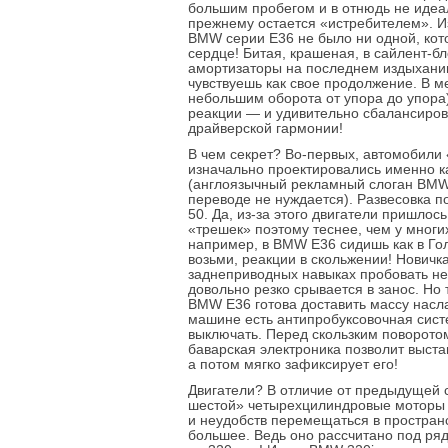
большим пробегом и в отнюдь не идеа
прежнему остается «истребителем». И
BMW серии E36 не было ни одной, кот
сердце! Битая, крашеная, в сайлент-б
амортизаторы на последнем издыхани
чувствуешь как свое продолжение. В м
небольшим оборота от упора до упора)
реакции — и удивительно сбалансиро
драйверской гармонии!
В чем секрет? Во-первых, автомобили
изначально проектировались именно как
(англоязычный рекламный слоган BMW 
переводе не нуждается). Развесовка п
50. Да, из-за этого двигатели пришлось
«трешек» поэтому теснее, чем у многи
например, в BMW E36 сидишь как в Гол
возьми, реакции в скольжении! Новичк
заднеприводных навыках пробовать не
довольно резко срывается в занос. Но 
BMW E36 готова доставить массу насл
машине есть антипробуксовочная сист
выключать. Перед скользким поворотом
баварская электроника позволит выста
а потом мягко зафиксирует его!
Двигатели? В отличие от предыдущей 
шестой» четырехцилиндровые моторы 
и неудобств перемещаться в пространс
большее. Ведь оно рассчитано под р