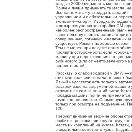
каждые 20000 км, менять масло в коро
Причем лучше применять те масла, на
Все «автоматы» у «тридцать шестой»
управлением и с обязательным пере
экономия—спорт». Изредка попадаютс
и четырехступенчатая коробка GM фра
наиболее распространенными были не
свидетельству специалистов авторите
совершенных, логичных и надежных аг
существует. Ремонт их хорошо освоен,
Тем не менее при покупке автомобиля
проявить осторожность: если коробка 
машину при переключениях, а цвет ма
рубинового (или от желто-зеленого на 
неприятностей.
Рассказы о слабой ходовой у BMW — из
этих машинах слишком часто ездят быс
Явный недостаток есть только у авто
быстрой езде на загруженной машине 
отломиться самый нижний виток. Кстат
посадка машины почти не изменяется,
стуков не появляется. Сломанную пру
только при осмотре на подъемнике. П
120.
Требуют внимания верхние опоры стое
разбитые резинки приведут к тому, что
места их креплений на кузове. Кстати
внимательно осмотрите кузов. Выдавл