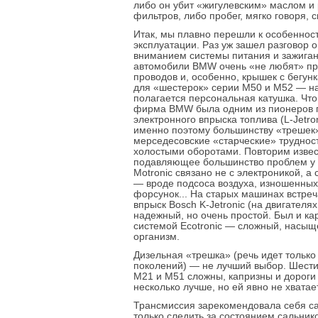
либо он убит «жигулевским» маслом и
фильтров, либо пробег, мягко говоря, 
Итак, мы плавно перешли к особеннос
эксплуатации. Раз уж зашел разговор о
вниманием системы питания и зажиган
автомобили BMW очень «не любят» п
проводов и, особенно, крышек с бегунк
для «шестерок» серии М50 и М52 — н
полагается персональная катушка. Что
фирма BMW была одним из пионеров 
электронного впрыска топлива (L-Jetron
именно поэтому большинству «трешек
мерседесовские «старческие» трудност
холостыми оборотами. Повторим извес
подавляющее большинство проблем у с
Motronic связано не с электроникой, 
— вроде подсоса воздуха, изношенных
форсунок... На старых машинах встре
впрыск Bosch K-Jetronic (на двигателя
надежный, но очень простой. Был и ка
системой Ecotronic — сложный, насыщ
организм.
Дизельная «трешка» (речь идет тольк
поколений) — не лучший выбор. Шест
М21 и М51 сложны, капризны и дороги
несколько лучше, но ей явно не хвата
Трансмиссия зарекомендовала себя с
только следить за состоянием сальник