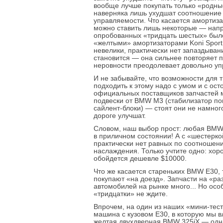
вообще лучше покупать только «родны
наверняка лишь ухудшат соотношение 
управляемости. Что касается амортиз
можно ставить лишь некоторые — нап
опробованных «тридцать шестых» был
«желтыми» амортизаторами Koni Sport
невелики, практически нет запаздыван
становится — она сильнее повторяет 
неровности преодолевает довольно уп
И не забывайте, что возможности для
подходить к этому надо с умом и с ос
официальных поставщиков запчастей м
подвески от BMW M3 (стабилизатор по
сайлент-блоки) — стоят они не намног
дороге улучшат.
Словом, наш выбор прост: любая BMW 
в приличном состоянии! А с «шестерк
практически нет равных по соотношен
наслаждения. Только учтите одно: хор
обойдется дешевле $10000.
Что же касается стареньких BMW E30,
покупают «на доезд». Запчасти на «ра
автомобилей на рынке много... Но осо
«тридцатки» не ждите.
Впрочем, на один из наших «мини-тест
машина с кузовом Е30, в которую мы в
желтая двухдверная BMW 325iX — одн