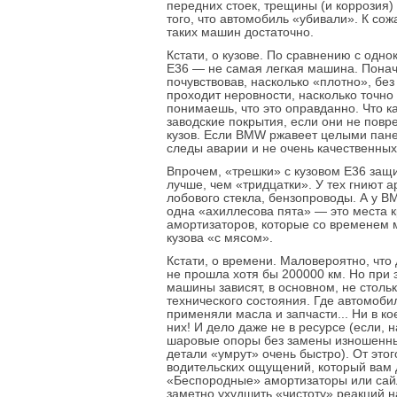
передних стоек, трещины (и коррозия
того, что автомобиль «убивали». К со
таких машин достаточно.
Кстати, о кузове. По сравнению с одн
Е36 — не самая легкая машина. Понача
почувствовав, насколько «плотно», без
проходит неровности, насколько точно 
понимаешь, что это оправданно. Что ка
заводские покрытия, если они не пов
кузов. Если BMW ржавеет целыми панел
следы аварии и не очень качественных
Впрочем, «трешки» с кузовом E36 защ
лучше, чем «тридцатки». У тех гниют а
лобового стекла, бензопроводы. А у B
одна «ахиллесова пята» — это места 
амортизаторов, которые со временем м
кузова «с мясом».
Кстати, о времени. Маловероятно, чт
не прошла хотя бы 200000 км. Но при
машины зависят, в основном, не стольк
технического состояния. Где автомоби
применяли масла и запчасти... Ни в ко
них! И дело даже не в ресурсе (если, 
шаровые опоры без замены изношенны
детали «умрут» очень быстро). От этог
водительских ощущений, который вам 
«Беспородные» амортизаторы или сай
заметно ухудшить «чистоту» реакций 