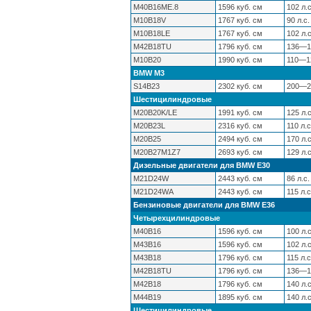
M40B16ME.8
1596 куб. см
102 л.с
M10B18V
1767 куб. см
90 л.с.
M10B18LE
1767 куб. см
102 л.с
M42B18TU
1796 куб. см
136—14
M10B20
1990 куб. см
110—12
BMW М3
S14B23
2302 куб. см
200—21
Шестицилиндровые
M20B20K/LE
1991 куб. см
125 л.с
M20B23L
2316 куб. см
110 л.с
M20B25
2494 куб. см
170 л.с
M20B27M1Z7
2693 куб. см
129 л.с
Дизельные двигатели для BMW E30
M21D24W
2443 куб. см
86 л.с.
M21D24WA
2443 куб. см
115 л.с
Бензиновые двигатели для BMW E36
Четырехцилиндровые
M40B16
1596 куб. см
100 л.с
M43B16
1596 куб. см
102 л.с
M43B18
1796 куб. см
115 л.с
M42B18TU
1796 куб. см
136—14
M42B18
1796 куб. см
140 л.с
M44B19
1895 куб. см
140 л.с
Шестицилиндровые