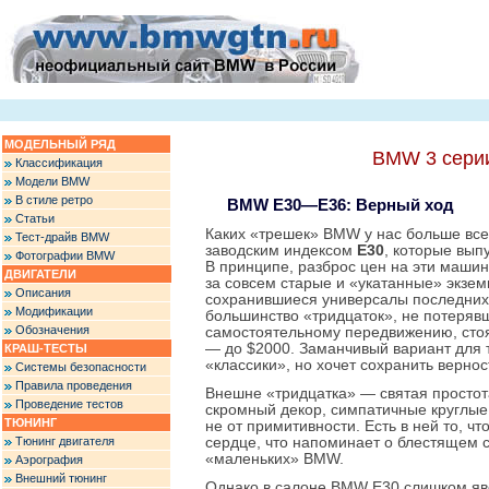
МОДЕЛЬНЫЙ РЯД
BMW 3 серии
Классификация
Модели BMW
В стиле ретро
BMW Е30—Е36: Верный ход
Статьи
Каких «трешек» BMW у нас больше все
Тест-драйв BMW
заводским индексом
E30
, которые вып
Фотографии BMW
В принципе, разброс цен на эти машин
ДВИГАТЕЛИ
за совсем старые и «укатанные» экзе
Описания
сохранившиеся универсалы последних 
Модификации
большинство «тридцаток», не потеряв
Обозначения
самостоятельному передвижению, стоя
— до $2000. Заманчивый вариант для т
КРАШ-ТЕСТЫ
«классики», но хочет сохранить вернос
Системы безопасности
Правила проведения
Внешне «тридцатка» — святая простот
Проведение тестов
скромный декор, симпатичные круглые 
ТЮНИНГ
не от примитивности. Есть в ней то, чт
Тюнинг двигателя
сердце, что напоминает о блестящем
«маленьких» BMW.
Аэрография
Внешний тюнинг
Однако в салоне BMW E30 слишком явс