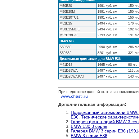
M50B20
1991 куб. см
150 л.с
M50B20M
1991 куб. см
150 л.с
M50B20TU1
1991 куб. см
150 л.с
M52B25
2494 куб. см
170 л.с
M50B25M1.E
2494 куб. см
192 л.с
M52B28GG
2793 куб. см
191 л.с
BMW М3
S50B30
2990 куб. см
286 л.с
S50B32
3201 куб. см
321 л.с
Дизельные двигатели для BMW E36
M41D18
1665 куб. см
90 л.с.
M51D25WA
2497 куб. см
115 л.с
M51D25WA KAT
2497 куб. см
143 л.с
При подготовке данной статьи использовали
www.chasti.ru
Дополнительная информация:
Подержанный автомобили BMW. 
Е36. Технические характеристик
Галерея фотографий BMW 3 серии
BMW E30 3 серия
Галерея BMW 3 серии E36 (1991-1
BMW 3 серии E36