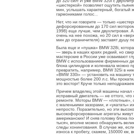
до 320 сил! И уже BMW 320i с двухлит
«шестеркой» позволяет ощутить пьяня
мин, услышать характерный, богатый 
гармониками голос...
Нет, что ни говорите — только «шестер
дефорсированным до 170 сил мотором
1998) еще лучше, чем двухлитровая. 
очень на нее похожа, но 20 сил в «вер
мин до ограничителя) заставят душу п
Была еще и «пушка» BMW 328i, которая
— зверь в наших краях редкий, но сви
мастерские в России уже осваивают г
BMW с использованием фирменных дет
блока цилиндров и коленвала можно п
превратить, например, BMW 325i в ни
«BMW 330i» — установить на машину 
мощностью более 200 л.с. Мы прокатил
это восторг! Круче только неподражае
Причем владелец этой машины начал 
исправный двигатель — не оттого, что
ремонте. Моторы BMW — «плотные», с
с маленькими зазорами, и «укатать» и
непросто. Поразительно, но эти высок
высокофорсированные агрегаты живут
американских! И сняв головку блока по
тысяч, вполне можно обнаружить вел
следы хонингования. В случае же, есл
износа к пробегу, скажем, 150000 км,