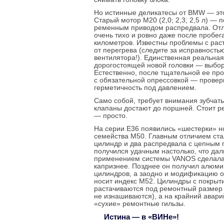
Но истинные деликатесы от BMW — эт
Старый мотор М20 (2,0; 2,3; 2,5 л) —
ременным приводом распредвала. Отли
очень тихо и ровно даже после пробега
километров. Известны проблемы с рас
от перегрева (следите за исправност
вентилятора!). Единственная реальная
дорогостоящей новой головки — выбор 
Естественно, после тщательной ее пр
с обязательной опрессовкой — провер
герметичность под давлением.
Само собой, требует внимания зубчат
клапаны достают до поршней. Стоит р
— просто.
На серии Е36 появились «шестерки» н
семейства М50. Главным отличием ста
цилиндр и два распредвала с цепным 
получился удачным настолько, что да
применением системы VANOS сделала 
капризнее. Позднее он получил алюми
цилиндров, а заодно и модификацию о
носит индекс М52. Цилиндры с покрыт
растачиваются под ремонтный размер 
не изнашиваются), а на крайний авар
«сухие» ремонтные гильзы.
Истина — в «ВИНе»!