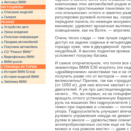
Автозвук BMW
компоновка этих автомобилей родом из
МОТОЦИКЛЫ
отвесными простенькими панелями по 
Описание моделей
«по-итальянски» отлого и заметно раз
регулировки рулевой колонки вы, скоре
Галерея
передняя панель по-немецки монумен
РАЗНОЕ
минимум; удивляет архаичная вытяжна
Устройство авто
освещением, как на Волге, — впрочем,
Уроки вождения
Полезная информация
Очень тесно сзади — там лучше сидеть
Продажа автомобилей
доступ на заднее сиденье в четырехд
гораздо хуже, чем в двухдверной: прое
Покупаем автомобиль
неудобный. А высоко поднятая кромка
CD "Ремонт BMW "
усложняет погрузку багажа.
Видеофильмы BMW
BMW-puzzle
И самое огорчительное, что почти вс
СТРАНИЦЫ ИСТОРИИ
экземпляры BMW Е30 искупить эти нед
«драйверскими» качествами так и не с
История BMW Group
получить разве что от моторов — они 
История моделей BMW
великолепны! Причем, так как «тридца
Эмблема BMW
(от 1050 кг), для нее вполне хватает 
двигателей. А уж про шестицилиндров
нечего... Но, во-первых, из-за специф
вращать отлого установленную баранк
руль на машинах без гидроусилителя (
тяжел при парковке и «ленив» — почти
упора. Гидроусилитель улучшает впеча
рулевого управления никуда не девае
рулем в заносе — удовольствие сомнит
антипробуксовочных систем еще не был
можно и «на ровном месте» — даже с