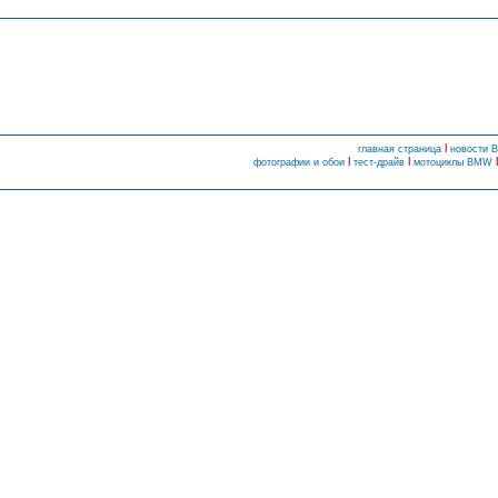
l
главная страница
новости
l
l
фотографии и обои
тест-драйв
мотоциклы BMW