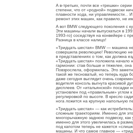
А в-третьих, почти все «трешки» серии
степени, что от «родной» подвески нич
плавности хода, ни управляемости... 
ремонт этих машин, как правило, не и
А вот BMW следующего поколения с ку
Эти машины начали выпускаться в 1991
1993-го) соседствуя на конвейере с 
Разница в классе налицо!
«Тридцать шестая» BMW — машина не 
совершила революцию! Революцию не 
в представлениях о том, как должна ез
«Тридцать шестая» положила начало н
гармонии: став больше и тяжелее, она
Повзрослела, оформилась. Это заметно
такой же тесноватый, но теперь куда 
даже сегодня выглядит очень современ
водителя консоль выгнута красивой ду
дисплеев. От «итальянской» посадки н
установлен под «правильным» углом к
регулировкой по высоте. В кресло сад
нога ложится на крупную напольную пед
«Тридцать шестая» — как истребитель:
сложным траекториям. Именно для это
многорычажную заднюю подвеску, как 
именно для этого увеличилась в разм
под капотом теперь не кажется «слиш
машины. И что самое главное — «трид