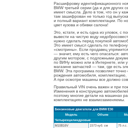
Расшифровку идентификационного но
BMW третьей серии (да и для других с
имеет смысла. Дело в том, что он у к
там зашифрован не только год выпуск
и полный вариант комплектации. По н
цвет кузова и обивки салона!
Это, кстати, и есть одна из уловок, с
вывести на чистую воду недобросовест
нужно сделать перед покупкой автомоб
Это имеет смысл сделать по телефону
«смотрины». Если продавец упрямится
— значит, ему есть чего опасаться: ав
другим мотором, с подложными докуме
по ВИНу можно или в Интернете, или у
магазине запчастей — там, где есть э
BMW. Эта программа позволяет точно 
рождения автомобиля, комплектацию, ц
А при осмотре машины все должно сов
Правильный VIN очень важен и при пок
Изменения в конструкцию автомобиле
поэтому многие детали на машинах раз
комплектациях не взаимозаменяемы.
Бензиновые двигатели для BMW E30
Модель
Объем
Мо
Четырехцилиндровые
M10B16V
1573 куб. см
75 л.с.