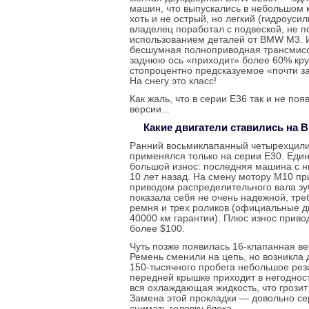
машин, что выпускались в небольшом к
хоть и не острый, но легкий (гидроуси
владелец поработал с подвеской, не п
использованием деталей от BMW M3. 
бесшумная полноприводная трансмисси
заднюю ось «приходит» более 60% кр
стопроцентно предсказуемое «почти з
На снегу это класс!
Как жаль, что в серии Е36 так и не по
версии...
Какие двигатели ставились на 
Ранний восьмиклапанный четырехцил
применялся только на серии Е30. Еди
большой износ: последняя машина с н
10 лет назад. На смену мотору М10 пр
приводом распределительного вала зу
показала себя не очень надежной, тр
ремня и трех роликов (официальные д
40000 км гарантии). Плюс износ приво
более $100.
Чуть позже появилась 16-клапанная ве
Ремень сменили на цепь, но возникла
150-тысячного пробега небольшое рез
передней крышке приходит в негодност
вся охлаждающая жидкость, что грозит
Замена этой прокладки — довольно се
снимать головку блока.